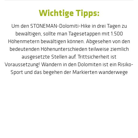
Wichtige Tipps:
Um den STONEMAN-Dolomiti-Hike in drei Tagen zu
bewältigen, sollte man Tagesetappen mit 1.500
Höhenmetern bewältigen können. Abgesehen von den
bedeutenden Höhenunterschieden teilweise ziemlich
ausgesetzte Stellen auf. Trittsicherheit ist
Voraussetzung! Wandern in den Dolomiten ist ein Risiko-
Sport und das begehen der Markierten wanderwege
erfolgt auf eigene Gefahr. Gute Orientierungskenntnisse
sind von Vorteil. Ein GPS Gerät wird empfohlen. Der
Stoneman Hike verläuft auf eingetragenen
Wanderwegen und ist markiert. Allerdings nicht mit
Stoneman Sympolen! im Juni ist immer noch mit
Schneeresten zu rechnen! Es wird empfohlen mit
Wanderstöcken zu gehen. Die GPX Daten und Infos
erhalten sie über E-Mail.